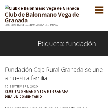
S
a
Club de Balonmano Vega de
l
Granada
t
CLUB DEPORTIVO DE BALONMANO VEGA DE GRANADA
a
r
Etiqueta: fundación
a
l
c
o
Fundación Caja Rural Granada se une
n
a nuestra familia
t
e
15 SEPTIEMBRE, 2020
n
CLUB BALONMANO VEGA DE GRANADA
DEJA UN COMENTARIO
i
d