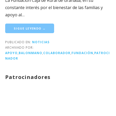
La Fundación Caja de Rural de Granada, en su
o
constante interés por el bienestar de las familias y
apoyo al…
SIGUE LEYENDO →
PUBLICADO EN:
NOTICIAS
ARCHIVADO POR:
APOYO
,
BALONMANO
,
COLABORADOR
,
FUNDACIÓN
,
PATROCI
NADOR
Patrocinadores