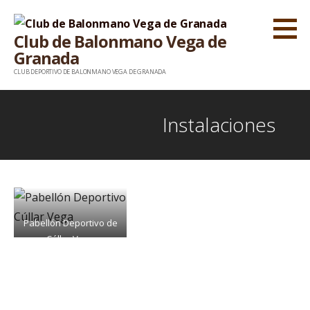
S
a
Club de Balonmano Vega de
l
Granada
t
CLUB DEPORTIVO DE BALONMANO VEGA DE GRANADA
a
r
Instalaciones
a
l
c
o
n
t
Pabellón Deportivo de
Cúllar Vega
e
n
i
d