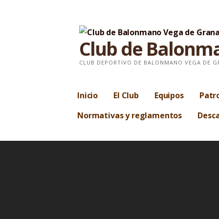
S
a
l
Club de Balonm
t
a
CLUB DEPORTIVO DE BALONMANO VEGA DE 
r
a
Inicio
El Club
Equipos
Patr
l
Normativas y reglamentos
Desca
c
o
n
t
e
n
i
d