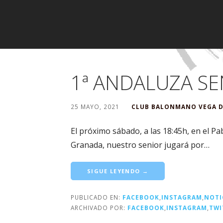
o
1ª ANDALUZA S
25 MAYO, 2021
CLUB BALONMANO VEGA 
El próximo sábado, a las 18:45h, en el 
Granada, nuestro senior jugará por…
SIGUE LEYENDO →
PUBLICADO EN:
FACEBOOK
,
INSTAGRAM
,
NOTI
ARCHIVADO POR:
FACEBOOK
,
INSTAGRAM
,
TWI